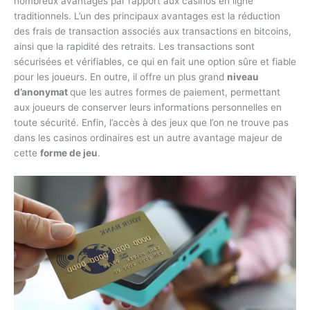
nombreux avantages par rapport aux casinos en ligne
traditionnels. L’un des principaux avantages est la réduction
des frais de transaction associés aux transactions en bitcoins,
ainsi que la rapidité des retraits. Les transactions sont
sécurisées et vérifiables, ce qui en fait une option sûre et fiable
pour les joueurs. En outre, il offre un plus grand
niveau
d’anonymat
que les autres formes de paiement, permettant
aux joueurs de conserver leurs informations personnelles en
toute sécurité. Enfin, l’accès à des jeux que l’on ne trouve pas
dans les casinos ordinaires est un autre avantage majeur de
cette
forme de jeu
.