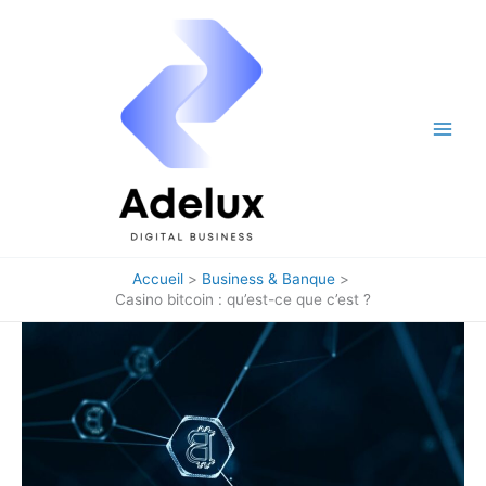
Aller
au
contenu
Accueil
Business & Banque
Casino bitcoin : qu’est-ce que c’est ?