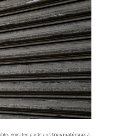
able. Voici les poids des
trois matériaux
à