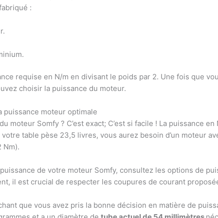
fabriqué :
r.
minium.
ce requise en N/m en divisant le poids par 2. Une fois que vous
uvez choisir la puissance du moteur.
a puissance moteur optimale
moteur Somfy ? C’est exact; C’est si facile ! La puissance en 
si votre table pèse 23,5 livres, vous aurez besoin d’un moteur
2 Nm).
e puissance de votre moteur Somfy, consultez les options de pui
nt, il est crucial de respecter les coupures de courant proposé
sachant que vous avez pris la bonne décision en matière de puis
ogrammes et a un diamètre de
tube actuel de 54 millimètres
néc